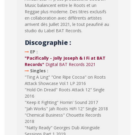
Music balancent entre le Roots et un
Reggae plus moderne. Des titres exclusifs
en collaboration avec différents artistes
arrivent dès Juillet 2021, le tout peaufiné au
studio du Label BAT Records.
Discographie :
EP :
"Pacifically - Jolly Joseph & I Fi at BAT
Records"
Digital BAT Records 2021
Singles :
"Ting A Ling" "One Ripe Cocoa" on Roots
Attack Showcase Vol.1 LP 2016
"Hold On Dread" Roots Attack 12" Single
2016
"Keep it Fighting" Hornin' Sound 2017
"Jah Works" Jah Roots HiFi 12" Single 2018
"Chemical Business" Chouette Records
2018
"Natty Ready" Georges Dub Alongside
Sessions Part 1 2019