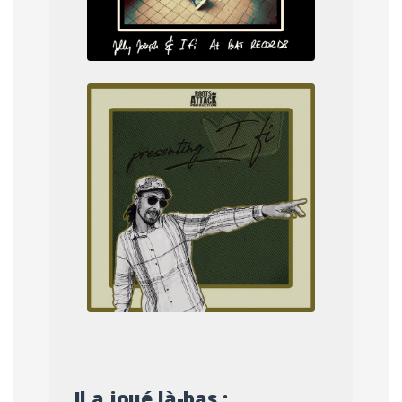
Il a joué là-bas :