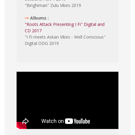
"Binghiman" Zulu Vibes 2019
Albums :
"Roots Attack Presenting I Fi" Digital and
CD 2017
"I Fi meets Askan Vibes - Well Conscious"
Digital ODG 2019