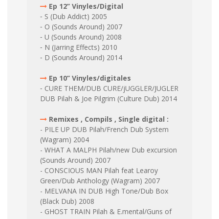
Ep 12’’ Vinyles/Digital
⁃ S (Dub Addict) 2005
⁃ O (Sounds Around) 2007
⁃ U (Sounds Around) 2008
⁃ N (Jarring Effects) 2010
⁃ D (Sounds Around) 2014
Ep 10’’ Vinyles/digitales
⁃ CURE THEM/DUB CURE/jUGGLER/JUGLER
DUB Pilah & Joe Pilgrim (Culture Dub) 2014
Remixes , Compils , Single digital :
- PILE UP DUB Pilah/French Dub System
(Wagram) 2004
- WHAT A MALPH Pilah/new Dub excursion
(Sounds Around) 2007
- CONSCIOUS MAN Pilah feat Learoy
Green/Dub Anthology (Wagram) 2007
- MELVANA IN DUB High Tone/Dub Box
(Black Dub) 2008
- GHOST TRAIN Pilah & E.mental/Guns of