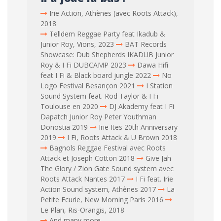
Irie Action, Athènes (avec Roots Attack),
2018
Telldem Reggae Party feat Ikadub &
Junior Roy, Vions, 2023
BAT Records
Showcase: Dub Shepherds IKADUB Junior
Roy & I Fi DUBCAMP 2023
Dawa Hifi
feat I Fi & Black board jungle 2022
No
Logo Festival Besançon 2021
I Station
Sound System feat. Rod Taylor & I Fi
Toulouse en 2020
DJ Akademy feat I Fi
Dapatch Junior Roy Peter Youthman
Donostia 2019
Irie Ites 20th Anniversary
2019
I Fi, Roots Attack & U Brown 2018
Bagnols Reggae Festival avec Roots
Attack et Joseph Cotton 2018
Give Jah
The Glory / Zion Gate Sound system avec
Roots Attack Nantes 2017
I Fi feat. Irie
Action Sound system, Athènes 2017
La
Petite Ecurie, New Morning Paris 2016
Le Plan, Ris-Orangis, 2018
And many more...