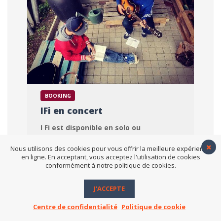
BOOKING
IFi en concert
I Fi est disponible en solo ou
accompagné d'autres chanteurs, ainsi
qu'en DJ set sélection
Nous utilisons des cookies pour vous offrir la meilleure expérience
en ligne. En acceptant, vous acceptez l'utilisation de cookies
conformément à notre politique de cookies.
Déplacements :
France, Europe et
International.
J'ACCEPTE
CONTACT
Centre de confidentialité
Politique de cookie