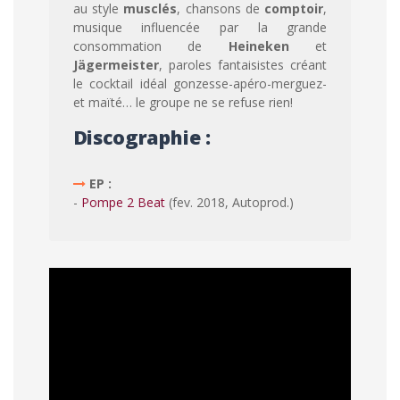
au style
musclés
, chansons de
comptoir
,
musique influencée par la grande
consommation de
Heineken
et
Jägermeister
, paroles fantaisistes créant
le cocktail idéal gonzesse-apéro-merguez-
et maïté… le groupe ne se refuse rien!
Discographie :
EP :
-
Pompe 2 Beat
(fev. 2018, Autoprod.)