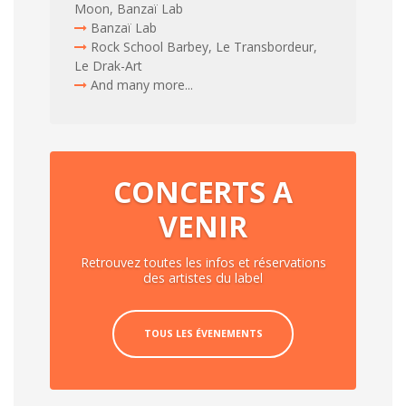
Moon, Banzaï Lab
Banzaï Lab
Rock School Barbey, Le Transbordeur,
Le Drak-Art
And many more...
CONCERTS A
VENIR
Retrouvez toutes les infos et réservations
des artistes du label
TOUS LES ÉVENEMENTS