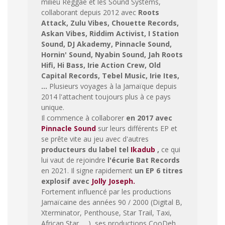
milieu Reggae et les Sound Systems,
collaborant depuis 2012 avec
Roots
Attack, Zulu Vibes, Chouette Records,
Askan Vibes, Riddim Activist, I Station
Sound, DJ Akademy, Pinnacle Sound,
Hornin' Sound, Nyabin Sound, Jah Roots
Hifi, Hi Bass, Irie Action Crew, Old
Capital Records, Tebel Music, Irie Ites,
…
Plusieurs voyages à la Jamaïque depuis
2014 l'attachent toujours plus à ce pays
unique.
Il commence à collaborer
en 2017 avec
Pinnacle Sound
sur leurs différents EP et
se prête vite au jeu avec d'autres
producteurs du label tel
Ikadub
,
ce qui
lui vaut de rejoindre
l'écurie Bat Records
en 2021. Il signe rapidement
un EP 6 titres
explosif avec
Jolly Joseph.
Fortement influencé par les productions
Jamaïcaine des années 90 / 2000 (Digital B,
Xterminator, Penthouse, Star Trail, Taxi,
African Star … ), ses productions CooDeh