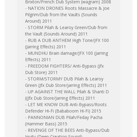
Brixton/French Dub System (wagram) 2008
- NATION DRONES Roots Massacre & Joe
Pilgrim/Dub from the Vaults (Sounds
Around) 2011
- STORM Pilah & Learoy Green/Dub from
the Vault (Sounds Around) 2011
- RUB A DUB ANTHEM High Tone/JFX 100
(Jarring Effects) 2011
- MUNDHU Brain damage/JFX 100 (Jarring
Effects) 2011
- FREEDOM FIGHTERS/ Anti-Bypass (Jfx
Dub Store) 2011
- STORM/STORMY DUB Pilah & Learoy
Green (Jfx Dub Store/jarring Effects) 2011
- UP AGAINST THE WALL Pilah & Shanti D
((Jfx Dub Store/Jarring Effects) 2011
- LET ME KNOW DUB Anti-Bypass/Roots
Defender Hi-Fi (Bababoom Hi-Fi) 2015
- PANNONIAN DUB Pilah/Feday Pacha
(Hammer Bass) 2015
- REVENGE OF THE BEES Anti-Bypass/Dub
Iquity (Deep Creation Sound)