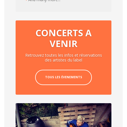
CONCERTS A
VENIR
Retrouvez toutes les infos et réservations
des artistes du label
TOUS LES ÉVENEMENTS