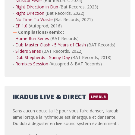
-
Musical Fever
(Bat Records, 2025)
-
Right Direction in Dub
(Bat Records, 2023)
-
Right Direction
(Bat Records, 2022)
-
No Time To Waste
(Bat Records, 2021)
-
EP 1.0
(Autoprod, 2016)
Compilations/Remix :
-
Home Run Series
(BAT Records)
-
Dub Master Clash - 5 Years of Clash
(BAT Records)
-
Sliders Series
(BAT Records, 2022)
-
Dub Shepherds - Sunny Day
(BAT Records, 2018)
-
Remixes Session
(Autoprod & BAT Records)
IKADUB LIVE & DIRECT
LIVE DUB
Sans aucun doute taillé pour vous faire danser, Ikadub
aime lorsque la rythmique est énergique et dansante.
Du dub à déguster en live sound system évidemment :