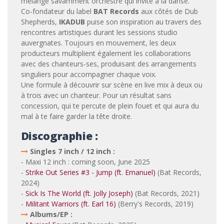
mélange savamment orchestré qui invite à la danse.
Co-fondateur du label
BAT Records
aux côtés de Dub
Shepherds,
IKADUB
puise son inspiration au travers des
rencontres artistiques durant les sessions studio
auvergnates. Toujours en mouvement, les deux
producteurs multiplient également les collaborations
avec des chanteurs-ses, produisant des arrangements
singuliers pour accompagner chaque voix.
Une formule à découvrir sur scène en live mix à deux ou
à trois avec un chanteur. Pour un résultat sans
concession, qui te percute de plein fouet et qui aura du
mal à te faire garder la tête droite.
Discographie :
Singles 7 inch / 12 inch :
- Maxi 12 inch : coming soon, June 2025
-
Strike Out Series #3 - Jump (ft. Emanuel)
(Bat Records,
2024)
-
Sick Is The World (ft. Jolly Joseph)
(Bat Records, 2021)
-
Militant Warriors (ft. Earl 16)
(Berry's Records, 2019)
Albums/EP :