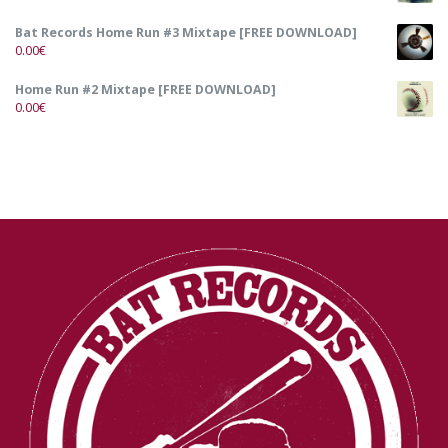
Bat Records Home Run #3 Mixtape [FREE DOWNLOAD]
0.00
€
Home Run #2 Mixtape [FREE DOWNLOAD]
0.00
€