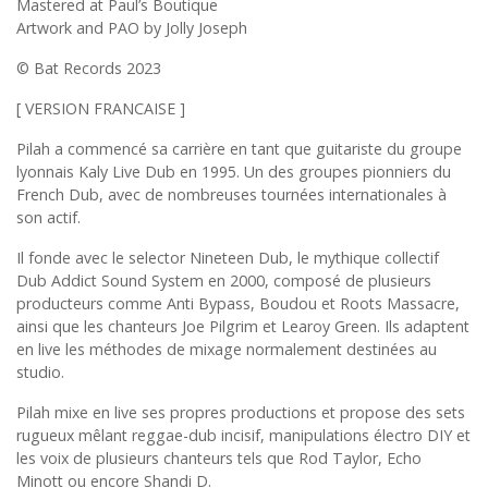
Mastered at Paul’s Boutique
Artwork and PAO by Jolly Joseph
© Bat Records 2023
[ VERSION FRANCAISE ]
Pilah a commencé sa carrière en tant que guitariste du groupe
lyonnais Kaly Live Dub en 1995. Un des groupes pionniers du
French Dub, avec de nombreuses tournées internationales à
son actif.
Il fonde avec le selector Nineteen Dub, le mythique collectif
Dub Addict Sound System en 2000, composé de plusieurs
producteurs comme Anti Bypass, Boudou et Roots Massacre,
ainsi que les chanteurs Joe Pilgrim et Learoy Green. Ils adaptent
en live les méthodes de mixage normalement destinées au
studio.
Pilah mixe en live ses propres productions et propose des sets
rugueux mêlant reggae-dub incisif, manipulations électro DIY et
les voix de plusieurs chanteurs tels que Rod Taylor, Echo
Minott ou encore Shandi D.