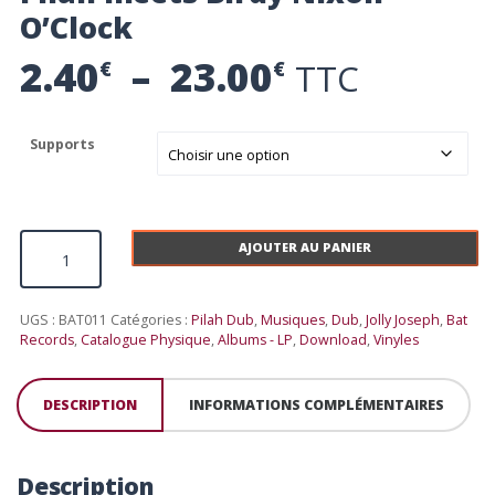
O’Clock
Plage de pr
2.40
–
23.00
TTC
€
€
Supports
quantité de Pilah meets Birdy Nixon - O'Clock
AJOUTER AU PANIER
UGS :
BAT011
Catégories :
Pilah Dub
,
Musiques
,
Dub
,
Jolly Joseph
,
Bat
Records
,
Catalogue Physique
,
Albums - LP
,
Download
,
Vinyles
DESCRIPTION
INFORMATIONS COMPLÉMENTAIRES
Description