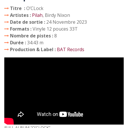
Titre :
O’CLock
Artistes :
Pilah
, Birdy Nixon
Date de sortie :
24 Novembre 2023
Formats :
Vinyle 12 pouces 33T
Nombre de pistes :
8
Durée :
34:43 m
Production & Label :
BAT Records
FULL ALBUM “O’CLOCK”