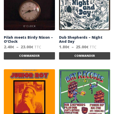
Pilah meets Birdy Nixon –
Dub Shepherds – Night
O’Clock
And Day
Plage de prix : 2.40€ à 23.00€
Plage de prix
2.40
–
23.00
1.80
–
25.00
TTC
TTC
€
€
€
€
Ce produit a plusieurs variations. Les 
Ce
COMMANDER
COMMANDER