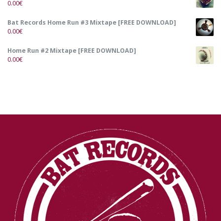
0.00
€
Bat Records Home Run #3 Mixtape [FREE DOWNLOAD]
0.00
€
Home Run #2 Mixtape [FREE DOWNLOAD]
0.00
€