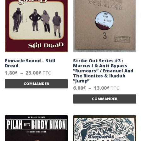
Pinnacle Sound – Still
Strike Out Series #3 :
Dread
Marcus I & Anti Bypass
“Rumours” / Emanuel And
Plage de prix : 1.80€ à 23.00€
1.80
–
23.00
TTC
€
€
The Bionites & Ikadub
Ce produit a plusieurs variations. Les 
“Jump”
COMMANDER
Plage de prix
6.00
–
13.00
TTC
€
€
Ce
COMMANDER