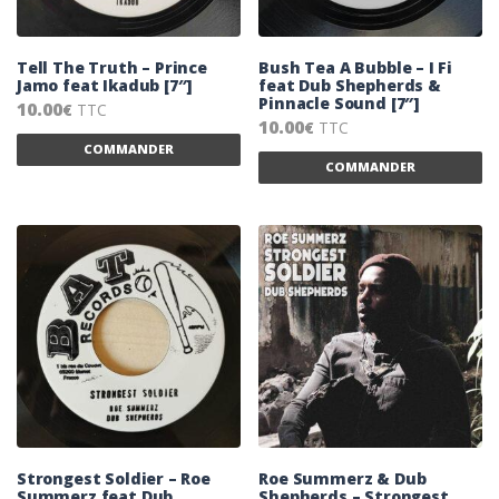
Tell The Truth – Prince
Bush Tea A Bubble – I Fi
Jamo feat Ikadub [7″]
feat Dub Shepherds &
Pinnacle Sound [7″]
10.00
TTC
€
10.00
TTC
€
Ce produit a plusieurs variations. Les 
COMMANDER
Ce
COMMANDER
Strongest Soldier – Roe
Roe Summerz & Dub
Summerz feat Dub
Shepherds – Strongest