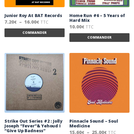
Junior Roy At BAT Records
Home Run #6 – 5 Years of
Hard Mix
Plage de prix : 7.20€ à 16.00€
7.20
–
16.00
TTC
€
€
10.00
TTC
€
Ce produit a plusieurs variations. Les 
COMMANDER
Ce
COMMANDER
Strike Out Series #2 : Jolly
Pinnacle Sound – Soul
Joseph “Fever”& Yehoud I
Medicine
“Give Up Badness”
Plage de pr
15.60
–
25.00
TTC
€
€