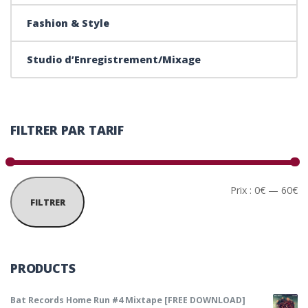
Fashion & Style
Studio d’Enregistrement/Mixage
FILTRER PAR TARIF
Pr
Pr
Prix :
0€
—
60€
FILTRER
PRODUCTS
Bat Records Home Run #4 Mixtape [FREE DOWNLOAD]