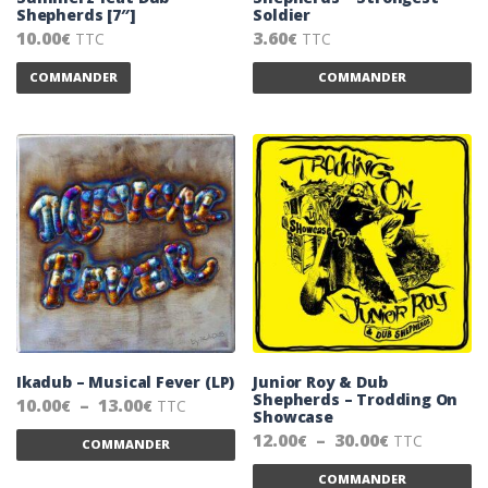
Shepherds [7″]
Soldier
10.00
3.60
TTC
TTC
€
€
Ce produit a plusieurs variations. Les options peuvent ê
Ce
COMMANDER
COMMANDER
Ikadub – Musical Fever (LP)
Junior Roy & Dub
Shepherds – Trodding On
Plage de prix : 10.00€ à 13.00€
10.00
–
13.00
TTC
€
€
Showcase
Ce produit a plusieurs variations. Les 
Plage de pr
12.00
–
30.00
TTC
€
€
COMMANDER
Ce
COMMANDER