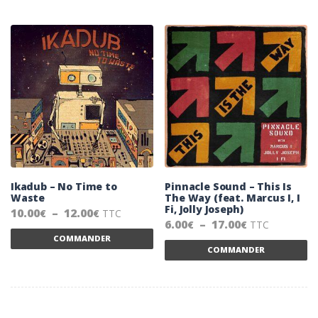
Ikadub – No Time to
Pinnacle Sound – This Is
Waste
The Way (feat. Marcus I, I
Fi, Jolly Joseph)
Plage de prix : 10.00€ à 12.00€
10.00
–
12.00
TTC
€
€
Plage de prix
6.00
–
17.00
TTC
€
€
Ce produit a plusieurs variations. Les 
COMMANDER
Ce
COMMANDER