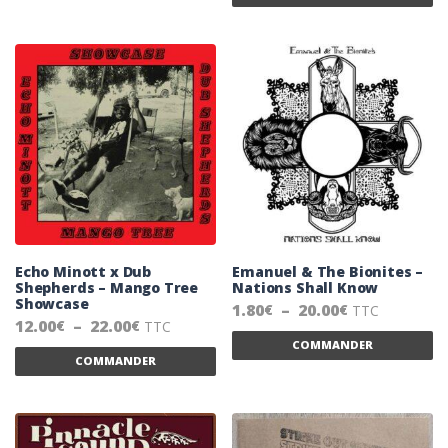
Echo Minott x Dub
Emanuel & The Bionites –
Shepherds – Mango Tree
Nations Shall Know
Showcase
Plage de prix
1.80
–
20.00
TTC
€
€
Plage de prix : 12.00€ à 22.00€
12.00
–
22.00
TTC
€
€
Ce
COMMANDER
Ce produit a plusieurs variations. Les 
COMMANDER