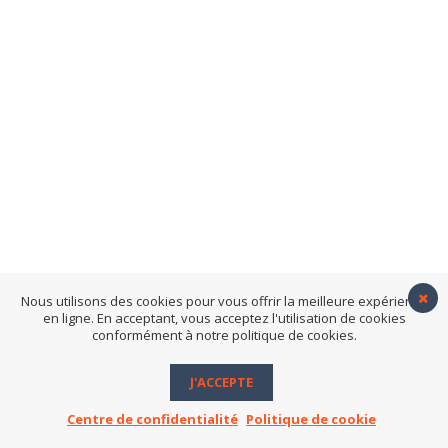
Nous utilisons des cookies pour vous offrir la meilleure expérience
en ligne. En acceptant, vous acceptez l'utilisation de cookies
conformément à notre politique de cookies.
J'ACCEPTE
DUB SHEPHERDS
TAPE ME OUT #6
Centre de confidentialité
Politique de cookie