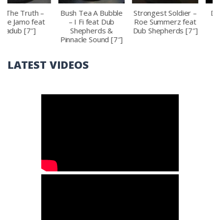
h –
Bush Tea A Bubble
Strongest Soldier –
Dub Shepher
eat
– I Fi feat Dub
Roe Summerz feat
Night And 
]
Shepherds &
Dub Shepherds [7″]
Pinnacle Sound [7″]
LATEST VIDEOS