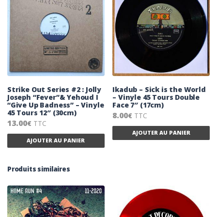
Strike Out Series #2 : Jolly
Ikadub – Sick is the World
Joseph “Fever”& Yehoud I
– Vinyle 45 Tours Double
“Give Up Badness” – Vinyle
Face 7″ (17cm)
45 Tours 12″ (30cm)
8.00
TTC
€
13.00
TTC
€
AJOUTER AU PANIER
AJOUTER AU PANIER
Produits similaires