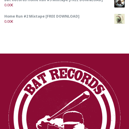
0.00
€
Home Run #2 Mixtape [FREE DOWNLOAD]
0.00
€