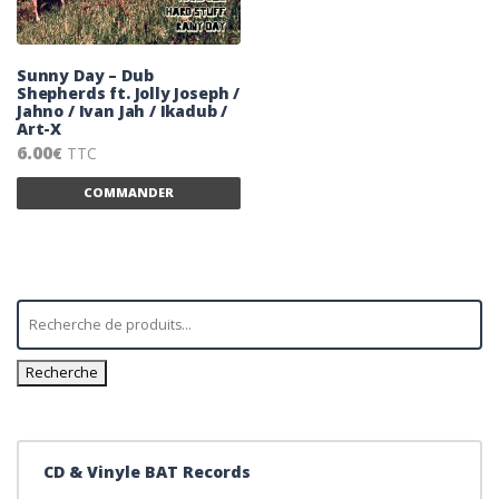
Sunny Day – Dub
Shepherds ft. Jolly Joseph /
Jahno / Ivan Jah / Ikadub /
Art-X
6.00
TTC
€
Ce produit a plusieurs variations. Les 
COMMANDER
Recherche
CD & Vinyle BAT Records