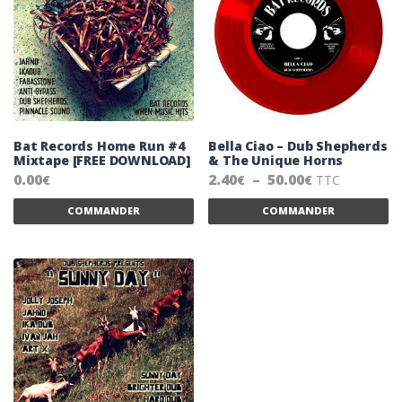
Bat Records Home Run #4
Bella Ciao – Dub Shepherds
Mixtape [FREE DOWNLOAD]
& The Unique Horns
Plage de prix
0.00
2.40
–
50.00
TTC
€
€
€
Ce produit a plusieurs variations. Les 
Ce
COMMANDER
COMMANDER