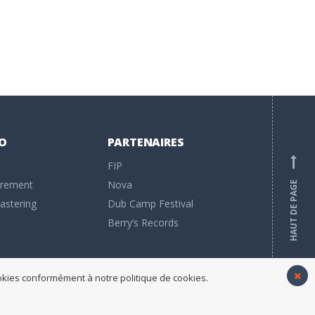
O
PARTENAIRES
l
FIP
trement
Nova
HAUT DE PAGE
astering
Dub Camp Festival
e
Berry’s Records
cookies conformément à notre politique de cookies.