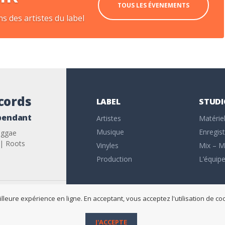
TOUS LES ÉVENEMENTS
s des artistes du label
cords
LABEL
STUDI
épendant
Artistes
Matérie
Musique
Enregis
eggae
 | Roots
Vinyles
Mix – M
Production
L’équip
illeure expérience en ligne. En acceptant, vous acceptez l'utilisation de 
J'ACCEPTE