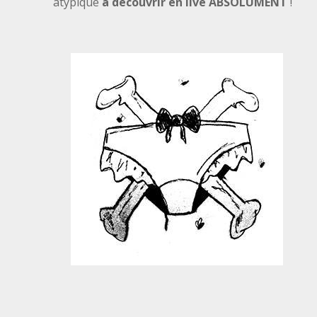
atypique
à découvrir en live ABSOLUMENT
!