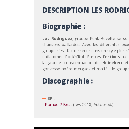
DESCRIPTION LES RODRI
Biographie :
Les Rodriguez
, groupe Punk-Buvette se son
chansons paillardes. Avec les différentes ex
groupe s'est fait ressentir dans un style plus r
enflammée Rock’n’Roll! Paroles
festives
au s
la grande consommation de
Heineken
e
gonzesse-apéro-merguez-et maïté… le groupe 
Discographie :
EP :
-
Pompe 2 Beat
(fev. 2018, Autoprod.)