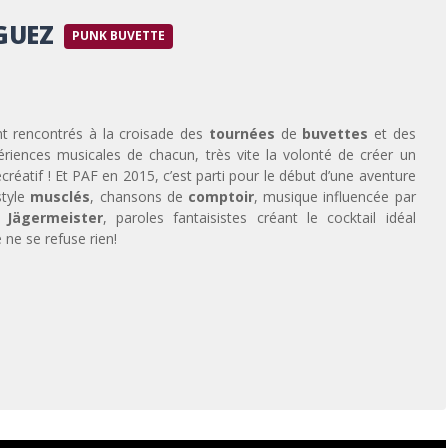
GUEZ
PUNK BUVETTE
t rencontrés à la croisade des
tournées
de
buvettes
et des
périences musicales de chacun, très vite la volonté de créer un
écréatif ! Et PAF en 2015, c’est parti pour le début d’une aventure
tyle
musclés
, chansons de
comptoir
, musique influencée par
t
Jägermeister
, paroles fantaisistes créant le cocktail idéal
ne se refuse rien!