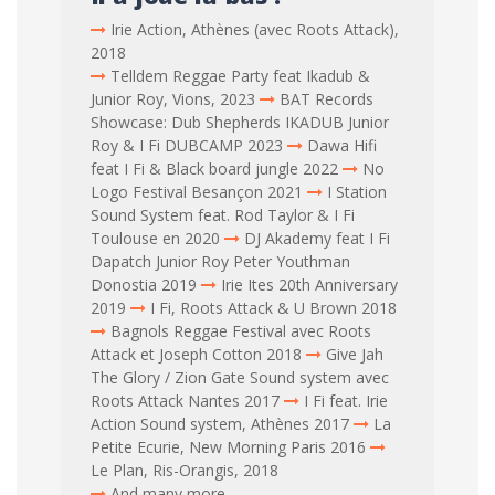
Irie Action, Athènes (avec Roots Attack),
2018
Telldem Reggae Party feat Ikadub &
Junior Roy, Vions, 2023
BAT Records
Showcase: Dub Shepherds IKADUB Junior
Roy & I Fi DUBCAMP 2023
Dawa Hifi
feat I Fi & Black board jungle 2022
No
Logo Festival Besançon 2021
I Station
Sound System feat. Rod Taylor & I Fi
Toulouse en 2020
DJ Akademy feat I Fi
Dapatch Junior Roy Peter Youthman
Donostia 2019
Irie Ites 20th Anniversary
2019
I Fi, Roots Attack & U Brown 2018
Bagnols Reggae Festival avec Roots
Attack et Joseph Cotton 2018
Give Jah
The Glory / Zion Gate Sound system avec
Roots Attack Nantes 2017
I Fi feat. Irie
Action Sound system, Athènes 2017
La
Petite Ecurie, New Morning Paris 2016
Le Plan, Ris-Orangis, 2018
And many more...