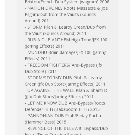
Brixton/French Dub System (wagram) 2008
- NATION DRONES Roots Massacre & Joe
Pilgrim/Dub from the Vaults (Sounds
Around) 2011
- STORM Pilah & Learoy Green/Dub from
the Vault (Sounds Around) 2011
- RUB A DUB ANTHEM High Tone/JFX 100
(Jarring Effects) 2011
- MUNDHU Brain damage/JFX 100 (Jarring
Effects) 2011
- FREEDOM FIGHTERS/ Anti-Bypass (Jfx
Dub Store) 2011
- STORM/STORMY DUB Pilah & Learoy
Green (Jfx Dub Store/jarring Effects) 2011
- UP AGAINST THE WALL Pilah & Shanti D
((Jfx Dub Store/Jarring Effects) 2011
- LET ME KNOW DUB Anti-Bypass/Roots
Defender Hi-Fi (Bababoom Hi-Fi) 2015
- PANNONIAN DUB Pilah/Feday Pacha
(Hammer Bass) 2015
- REVENGE OF THE BEES Anti-Bypass/Dub
Iquity (Deep Creation Sound)