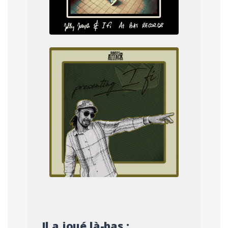
Il a joué là-bas :