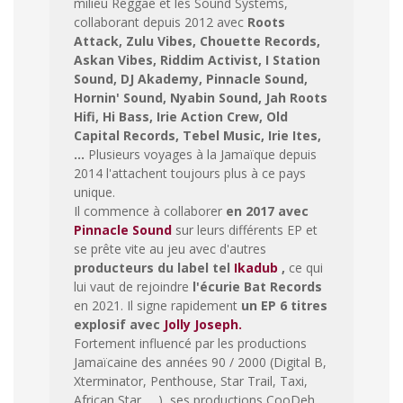
milieu Reggae et les Sound Systems,
collaborant depuis 2012 avec
Roots
Attack, Zulu Vibes, Chouette Records,
Askan Vibes, Riddim Activist, I Station
Sound, DJ Akademy, Pinnacle Sound,
Hornin' Sound, Nyabin Sound, Jah Roots
Hifi, Hi Bass, Irie Action Crew, Old
Capital Records, Tebel Music, Irie Ites,
…
Plusieurs voyages à la Jamaïque depuis
2014 l'attachent toujours plus à ce pays
unique.
Il commence à collaborer
en 2017 avec
Pinnacle Sound
sur leurs différents EP et
se prête vite au jeu avec d'autres
producteurs du label tel
Ikadub
,
ce qui
lui vaut de rejoindre
l'écurie Bat Records
en 2021. Il signe rapidement
un EP 6 titres
explosif avec
Jolly Joseph.
Fortement influencé par les productions
Jamaïcaine des années 90 / 2000 (Digital B,
Xterminator, Penthouse, Star Trail, Taxi,
African Star … ), ses productions CooDeh