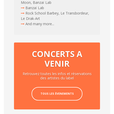
Moon, Banzaï Lab
Banzaï Lab
Rock School Barbey, Le Transbordeur,
Le Drak-Art
And many more...
CONCERTS A
VENIR
Retrouvez toutes les infos et réservations
des artistes du label
TOUS LES ÉVENEMENTS