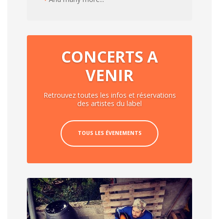
CONCERTS A
VENIR
Retrouvez toutes les infos et réservations
des artistes du label
TOUS LES ÉVENEMENTS