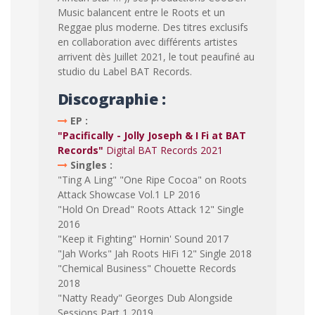
Music balancent entre le Roots et un
Reggae plus moderne. Des titres exclusifs
en collaboration avec différents artistes
arrivent dès Juillet 2021, le tout peaufiné au
studio du Label BAT Records.
Discographie :
EP :
"Pacifically - Jolly Joseph & I Fi at BAT
Records"
Digital BAT Records 2021
Singles :
"Ting A Ling" "One Ripe Cocoa" on Roots
Attack Showcase Vol.1 LP 2016
"Hold On Dread" Roots Attack 12" Single
2016
"Keep it Fighting" Hornin' Sound 2017
"Jah Works" Jah Roots HiFi 12" Single 2018
"Chemical Business" Chouette Records
2018
"Natty Ready" Georges Dub Alongside
Sessions Part 1 2019