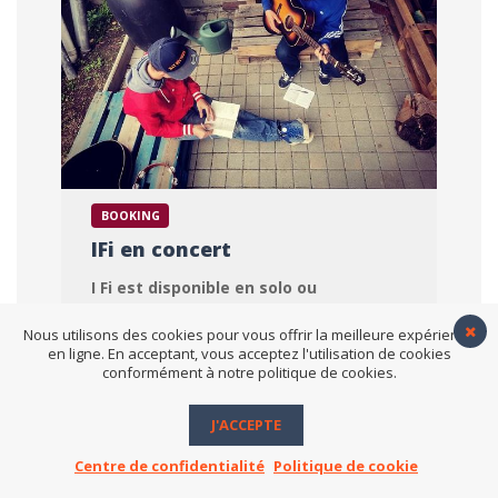
BOOKING
IFi en concert
I Fi est disponible en solo ou
accompagné d'autres chanteurs, ainsi
qu'en DJ set sélection
Nous utilisons des cookies pour vous offrir la meilleure expérience
en ligne. En acceptant, vous acceptez l'utilisation de cookies
conformément à notre politique de cookies.
Déplacements :
France, Europe et
International.
J'ACCEPTE
CONTACT
Centre de confidentialité
Politique de cookie