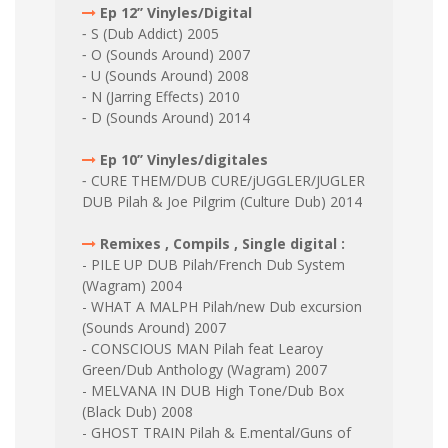
Ep 12’’ Vinyles/Digital
⁃ S (Dub Addict) 2005
⁃ O (Sounds Around) 2007
⁃ U (Sounds Around) 2008
⁃ N (Jarring Effects) 2010
⁃ D (Sounds Around) 2014
Ep 10’’ Vinyles/digitales
⁃ CURE THEM/DUB CURE/jUGGLER/JUGLER
DUB Pilah & Joe Pilgrim (Culture Dub) 2014
Remixes , Compils , Single digital :
- PILE UP DUB Pilah/French Dub System
(Wagram) 2004
- WHAT A MALPH Pilah/new Dub excursion
(Sounds Around) 2007
- CONSCIOUS MAN Pilah feat Learoy
Green/Dub Anthology (Wagram) 2007
- MELVANA IN DUB High Tone/Dub Box
(Black Dub) 2008
- GHOST TRAIN Pilah & E.mental/Guns of