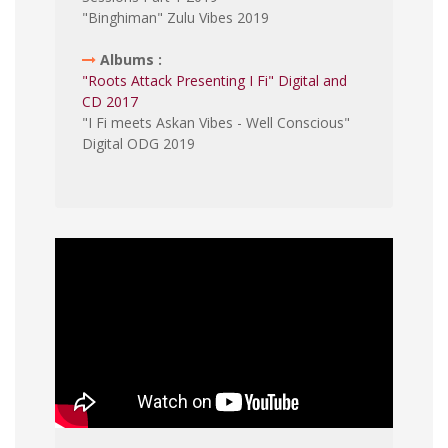
"Binghiman" Zulu Vibes 2019
Albums :
"Roots Attack Presenting I Fi" Digital and
CD 2017
"I Fi meets Askan Vibes - Well Conscious"
Digital ODG 2019