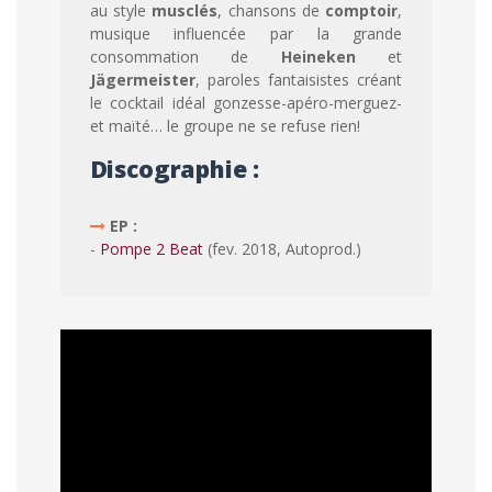
au style
musclés
, chansons de
comptoir
,
musique influencée par la grande
consommation de
Heineken
et
Jägermeister
, paroles fantaisistes créant
le cocktail idéal gonzesse-apéro-merguez-
et maïté… le groupe ne se refuse rien!
Discographie :
EP :
-
Pompe 2 Beat
(fev. 2018, Autoprod.)