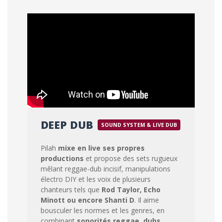
DEEP DUB
SOUND SYSTEM & LIVE DUB
Pilah
mixe en live ses propres
productions
et propose des sets rugueux
mêlant reggae-dub incisif, manipulations
électro DIY et les voix de plusieurs
chanteurs tels que
Rod Taylor, Echo
Minott ou encore Shanti D
. Il aime
bousculer les normes et les genres, en
combinant
sonorités reggae, dubs