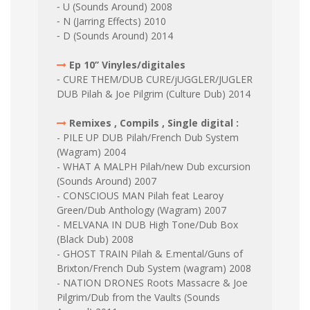
⁃ U (Sounds Around) 2008
⁃ N (Jarring Effects) 2010
⁃ D (Sounds Around) 2014
Ep 10’’ Vinyles/digitales
⁃ CURE THEM/DUB CURE/jUGGLER/JUGLER
DUB Pilah & Joe Pilgrim (Culture Dub) 2014
Remixes , Compils , Single digital :
- PILE UP DUB Pilah/French Dub System
(Wagram) 2004
- WHAT A MALPH Pilah/new Dub excursion
(Sounds Around) 2007
- CONSCIOUS MAN Pilah feat Learoy
Green/Dub Anthology (Wagram) 2007
- MELVANA IN DUB High Tone/Dub Box
(Black Dub) 2008
- GHOST TRAIN Pilah & E.mental/Guns of
Brixton/French Dub System (wagram) 2008
- NATION DRONES Roots Massacre & Joe
Pilgrim/Dub from the Vaults (Sounds