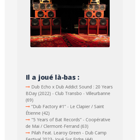
Il a joué là-bas :
Dub Echo x Dub Addict Sound : 20 Years
BDay (2022) - Club Transbo - Villeurbanne
(69)
“Dub Factory #1” - Le Clapier / Saint
Étienne (42)
"5 Years of Bat Records” - Coopérative
de Mai / Clermont-Ferrand (63)
Pilah Feat. Learoy Green - Dub Camp
Festival 2023- Joué Sur Erdre (44)