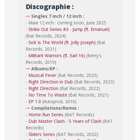
Discographie :
Singles 7 inch / 12 inch :
- Maxi 12 inch : coming soon, June 2025
-
Strike Out Series #3 - Jump (ft. Emanuel)
(Bat Records, 2024)
-
Sick Is The World (ft. Jolly Joseph)
(Bat
Records, 2021)
-
Militant Warriors (ft. Earl 16)
(Berry's
Records, 2019)
Albums/EP :
-
Musical Fever
(Bat Records, 2025)
-
Right Direction in Dub
(Bat Records, 2023)
-
Right Direction
(Bat Records, 2022)
-
No Time To Waste
(Bat Records, 2021)
-
EP 1.0
(Autoprod, 2016)
Compilations/Remix :
-
Home Run Series
(BAT Records)
-
Dub Master Clash - 5 Years of Clash
(BAT
Records)
-
Sliders Series
(BAT Records, 2022)