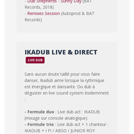
-
Dub Shepherds - Sunny Day
(BAT
Records, 2018)
-
Remixes Session
(Autoprod & BAT
Records)
IKADUB LIVE & DIRECT
LIVE DUB
Sans aucun doute taillé pour vous faire
danser, Ikadub aime lorsque la rythmique
est énergique et dansante. Du dub à
déguster en live sound system évidemment
:
- Formule duo
: Live dub act : IKADUB
(mixage sur console analogique)
- Formule trio
: Live dub act + 1 chanteur :
IKADUB + I FI / ABSO / JUNIOR ROY