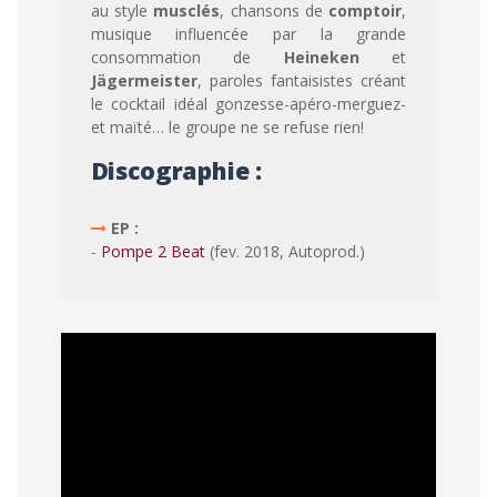
au style
musclés
, chansons de
comptoir
,
musique influencée par la grande
consommation de
Heineken
et
Jägermeister
, paroles fantaisistes créant
le cocktail idéal gonzesse-apéro-merguez-
et maïté… le groupe ne se refuse rien!
Discographie :
EP :
-
Pompe 2 Beat
(fev. 2018, Autoprod.)