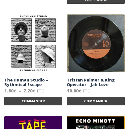
The Human Studio –
Tristan Palmer & King
Rythmical Escape
Operator – Jah Love
Plage de prix : 1.80€ à 7.20€
1.80
–
7.20
10.00
TTC
TTC
€
€
€
Ce produit a plusieurs variations. Les 
Ce
COMMANDER
COMMANDER