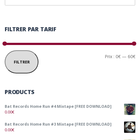
FILTRER PAR TARIF
Pr
Pr
Prix :
0€
—
60€
FILTRER
PRODUCTS
Bat Records Home Run #4 Mixtape [FREE DOWNLOAD]
0.00
€
Bat Records Home Run #3 Mixtape [FREE DOWNLOAD]
0.00
€