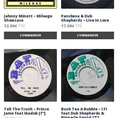
Jahnny Minott – Mileage
Pansbesa & Dub
Showcase
Shepherds – Live In Love
12.00
17.00
TTC
TTC
€
€
Ce produit a plusieurs variations. Les 
Ce
COMMANDER
COMMANDER
Tell The Truth – Prince
Bush Tea A Bubble – I Fi
Jamo feat Ikadub [7″]
feat Dub Shepherds &
Pinnacle Sound [7″]