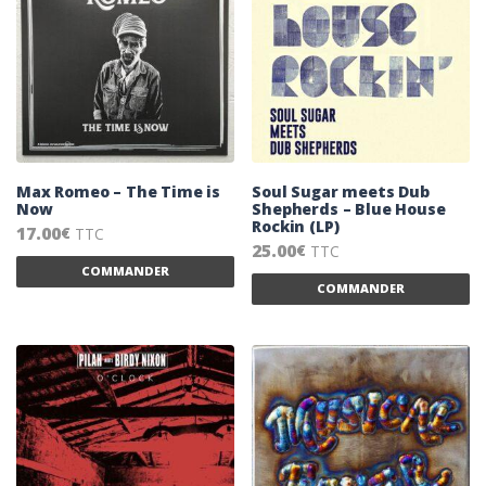
Max Romeo – The Time is
Soul Sugar meets Dub
Now
Shepherds – Blue House
Rockin (LP)
17.00
TTC
€
25.00
TTC
€
Ce produit a plusieurs variations. Les 
COMMANDER
Ce
COMMANDER