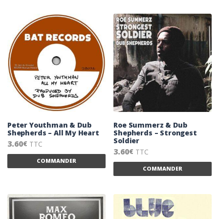
Peter Youthman & Dub
Roe Summerz & Dub
Shepherds – All My Heart
Shepherds – Strongest
Soldier
3.60
TTC
€
3.60
TTC
€
Ce produit a plusieurs variations. Les 
COMMANDER
Ce
COMMANDER