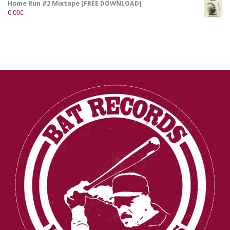
Home Run #2 Mixtape [FREE DOWNLOAD]
0.00
€