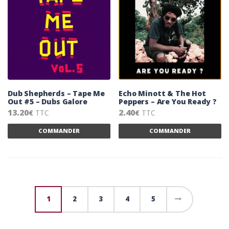
Dub Shepherds – Tape Me
Echo Minott & The Hot
Out #5 – Dubs Galore
Peppers – Are You Ready ?
13.20
2.40
TTC
TTC
€
€
Ce produit a plusieurs variations. Les 
Ce
COMMANDER
COMMANDER
1
2
3
4
5
→