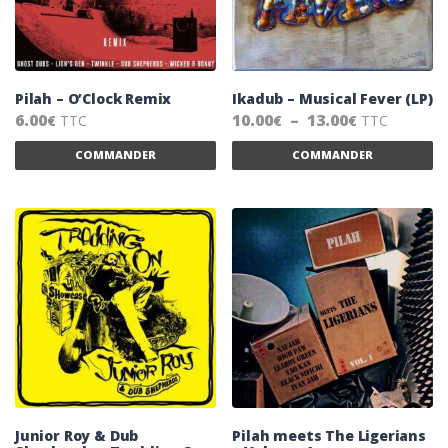
Pilah – O’Clock Remix
Ikadub – Musical Fever (LP)
Plage de pr
6.00
10.00
–
13.00
TTC
TTC
€
€
€
Ce produit a plusieurs variations. Les 
Ce
COMMANDER
COMMANDER
Junior Roy & Dub
Pilah meets The Ligerians